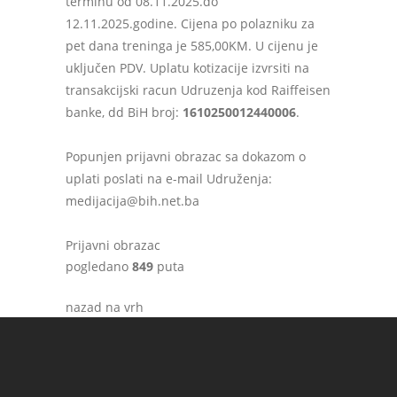
terminu od 08.11.2025.do
12.11.2025.godine. Cijena po polazniku za
pet dana treninga je 585,00KM. U cijenu je
uključen PDV. Uplatu kotizacije izvrsiti na
transakcijski racun Udruzenja kod Raiffeisen
banke, dd BiH broj:
1610250012440006
.
Popunjen prijavni obrazac sa dokazom o
uplati poslati na e-mail Udruženja:
medijacija@bih.net.ba
Prijavni obrazac
pogledano
849
puta
nazad na vrh