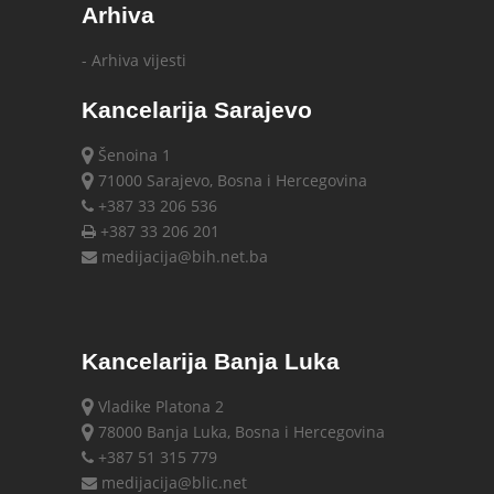
Arhiva
- Arhiva vijesti
Kancelarija Sarajevo
Šenoina 1
71000 Sarajevo, Bosna i Hercegovina
+387 33 206 536
+387 33 206 201
medijacija@bih.net.ba
Kancelarija Banja Luka
Vladike Platona 2
78000 Banja Luka, Bosna i Hercegovina
+387 51 315 779
medijacija@blic.net