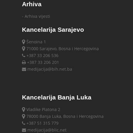
Arhiva
- Arhiva vijesti
Kancelarija Sarajevo
Šenoina 1
71000 Sarajevo, Bosna i Hercegovina
+387 33 206 536
+387 33 206 201
medijacija@bih.net.ba
Kancelarija Banja Luka
Vladike Platona 2
78000 Banja Luka, Bosna i Hercegovina
+387 51 315 779
medijacija@blic.net