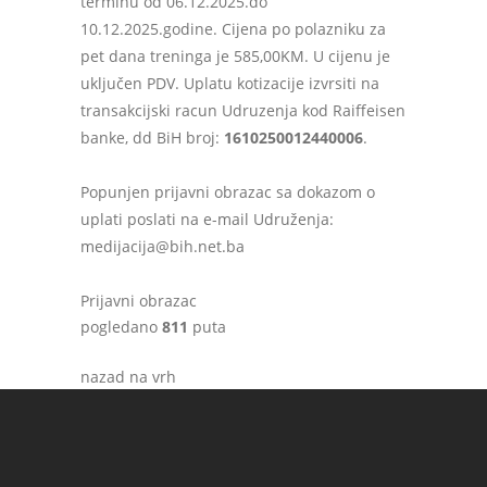
terminu od 06.12.2025.do
10.12.2025.godine. Cijena po polazniku za
pet dana treninga je 585,00KM. U cijenu je
uključen PDV. Uplatu kotizacije izvrsiti na
transakcijski racun Udruzenja kod Raiffeisen
banke, dd BiH broj:
1610250012440006
.
Popunjen prijavni obrazac sa dokazom o
uplati poslati na e-mail Udruženja:
medijacija@bih.net.ba
Prijavni obrazac
pogledano
811
puta
nazad na vrh