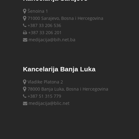
Šenoina 1
71000 Sarajevo, Bosna i Hercegovina
+387 33 206 536
+387 33 206 201
medijacija@bih.net.ba
Kancelarija Banja Luka
Vladike Platona 2
78000 Banja Luka, Bosna i Hercegovina
+387 51 315 779
medijacija@blic.net