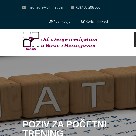
medijacija@bih.net.ba
+387 33 206 536
Publikacije
Korisni linkovi
POZIV ZA POČETNI
TRENING